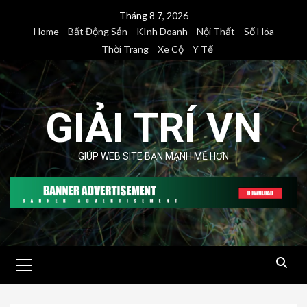
Skip
Tháng 8 7, 2026
to
Home
Bất Động Sản
KInh Doanh
Nội Thất
Số Hóa
content
Thời Trang
Xe Cộ
Y Tế
GIẢI TRÍ VN
GIÚP WEB SITE BẠN MẠNH MẼ HƠN
Primary
Menu