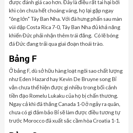
được đánh giá cao hơn. Đây là điều rất tai hại bởi
khi còn chưa hết choáng váng, họ lại gặp ngay
“ông lớn” Tây Ban Nha. Với đà hưng phấn sau màn
vùi dập Costa Rica 7-0, Tây Ban Nha đủ khả năng
khiến Đức phải nhận thêm trái đắng. Có lẽ bóng
đá Đức đang trải qua giai đoạn thoái trào.
Bảng F
Ở bảng F, dù sở hữu hàng loạt ngôi sao chất lượng
như Eden Hazard hay Kevin De Bruyne song Bỉ
vẫn chưa thể hiện được gì nhiều trong bối cảnh
tiền đạo Romelu Lukaku của họ bị chấn thương.
Ngay cả khi đã thắng Canada 1-0 ở ngảy ra quân,
chưa có gì đảm bảo Bỉ sẽ làm được điều tương tự
trước Morocco đã xuất sắc cầm hòa Croatia 1-1.