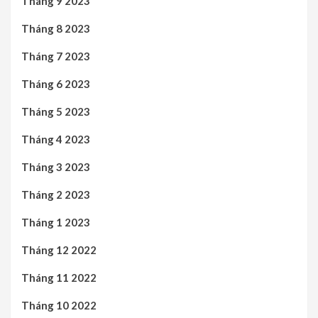
Tháng 9 2023
Tháng 8 2023
Tháng 7 2023
Tháng 6 2023
Tháng 5 2023
Tháng 4 2023
Tháng 3 2023
Tháng 2 2023
Tháng 1 2023
Tháng 12 2022
Tháng 11 2022
Tháng 10 2022