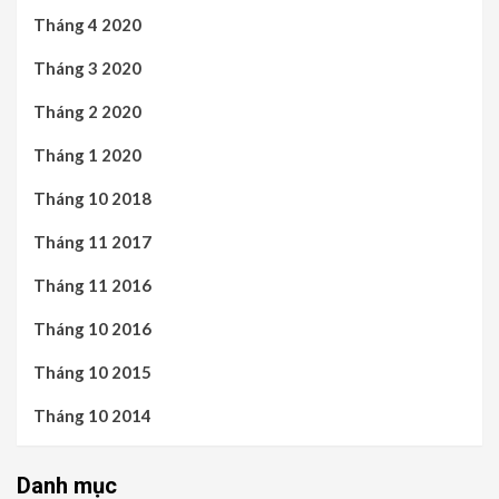
Tháng 4 2020
Tháng 3 2020
Tháng 2 2020
Tháng 1 2020
Tháng 10 2018
Tháng 11 2017
Tháng 11 2016
Tháng 10 2016
Tháng 10 2015
Tháng 10 2014
Danh mục