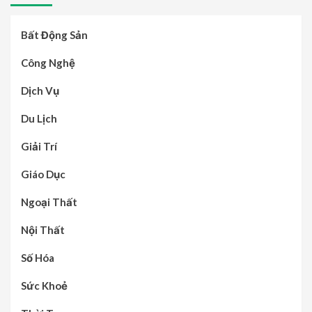
Bất Động Sản
Công Nghệ
Dịch Vụ
Du Lịch
Giải Trí
Giáo Dục
Ngoại Thất
Nội Thất
Số Hóa
Sức Khoẻ