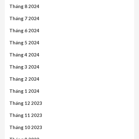
Tháng 8 2024
Tháng 7 2024
Tháng 6 2024
Tháng 5 2024
Tháng 4 2024
Tháng 3 2024
Tháng 2 2024
Tháng 1 2024
Tháng 12 2023
Tháng 11 2023
Tháng 10 2023