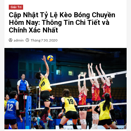
Giải Trí
Cập Nhật Tỷ Lệ Kèo Bóng Chuyền
Hôm Nay: Thông Tin Chi Tiết và
Chính Xác Nhất
admin
Tháng 7 30, 2020