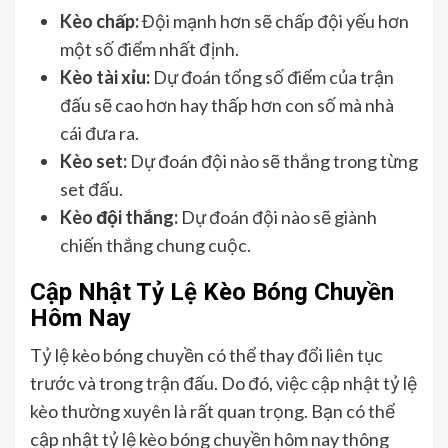
Kèo chấp:
Đội mạnh hơn sẽ chấp đội yếu hơn
một số điểm nhất định.
Kèo tài xỉu:
Dự đoán tổng số điểm của trận
đấu sẽ cao hơn hay thấp hơn con số mà nhà
cái đưa ra.
Kèo set:
Dự đoán đội nào sẽ thắng trong từng
set đấu.
Kèo đội thắng:
Dự đoán đội nào sẽ giành
chiến thắng chung cuộc.
Cập Nhật Tỷ Lệ Kèo Bóng Chuyền
Hôm Nay
Tỷ lệ kèo bóng chuyền có thể thay đổi liên tục
trước và trong trận đấu. Do đó, việc cập nhật tỷ lệ
kèo thường xuyên là rất quan trọng. Bạn có thể
cập nhật tỷ lệ kèo bóng chuyền hôm nay thông