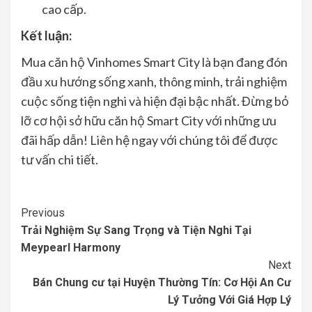
cao cấp.
Kết luận:
Mua căn hộ Vinhomes Smart City là bạn đang đón
đầu xu hướng sống xanh, thông minh, trải nghiệm
cuộc sống tiện nghi và hiện đại bậc nhất. Đừng bỏ
lỡ cơ hội sở hữu căn hộ Smart City với những ưu
đãi hấp dẫn! Liên hệ ngay với chúng tôi để được
tư vấn chi tiết.
Continue
Previous
Trải Nghiệm Sự Sang Trọng và Tiện Nghi Tại
Reading
Meypearl Harmony
Next
Bán Chung cư tại Huyện Thường Tín: Cơ Hội An Cư
Lý Tưởng Với Giá Hợp Lý