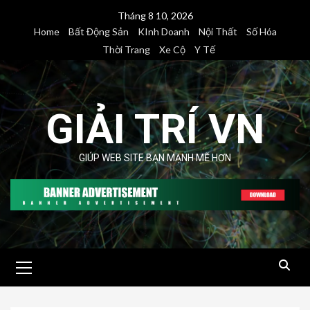
Skip
Tháng 8 10, 2026
to
Home
Bất Động Sản
KInh Doanh
Nội Thất
Số Hóa
content
Thời Trang
Xe Cộ
Y Tế
GIẢI TRÍ VN
GIÚP WEB SITE BẠN MẠNH MẼ HƠN
Primary
Menu