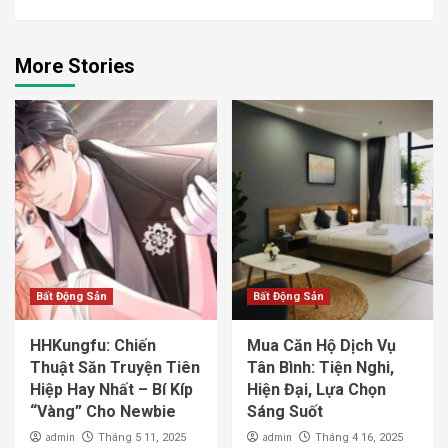
More Stories
Bất Động Sản
Bất Động Sản
HHKungfu: Chiến
Mua Căn Hộ Dịch Vụ
Thuật Săn Truyện Tiên
Tân Bình: Tiện Nghi,
Hiệp Hay Nhất – Bí Kíp
Hiện Đại, Lựa Chọn
“Vàng” Cho Newbie
Sáng Suốt
admin
admin
Tháng 5 11, 2025
Tháng 4 16, 2025