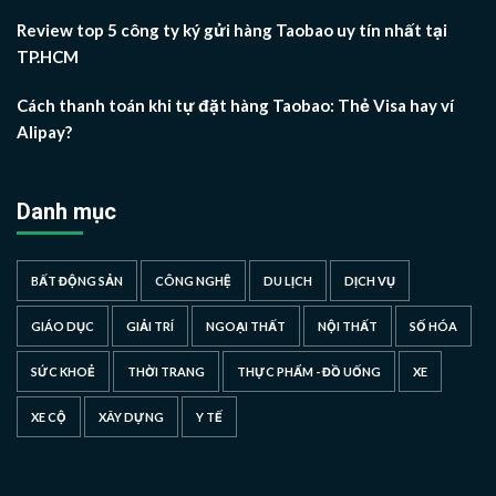
Review top 5 công ty ký gửi hàng Taobao uy tín nhất tại
TP.HCM
Cách thanh toán khi tự đặt hàng Taobao: Thẻ Visa hay ví
Alipay?
Danh mục
BẤT ĐỘNG SẢN
CÔNG NGHỆ
DU LỊCH
DỊCH VỤ
GIÁO DỤC
GIẢI TRÍ
NGOẠI THẤT
NỘI THẤT
SỐ HÓA
SỨC KHOẺ
THỜI TRANG
THỰC PHẨM - ĐỒ UỐNG
XE
XE CỘ
XÂY DỰNG
Y TẾ