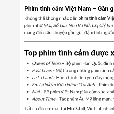
Phim tình cảm Việt Nam – Gần g
Không thể không nhắc đến
phim tình cảm Vi
phim như
Mai
,
Bố Già
,
Nhà Bà Nữ
,
Chị Chị Em
mang đến câu chuyện gần gũi, đậm tình người
Top phim tình cảm được x
Queen of Tears
– Bộ phim Hàn Quốc đình đ
Past Lives
– Một trong những phim tình c
La La Land
– Hành trình tình yêu đầy mộng
Em Là Niềm Kiêu Hãnh Của Anh
– Phim tì
Mai
– Bộ phim Việt Nam giàu cảm xúc, châ
About Time
– Tác phẩm Âu Mỹ lãng mạn, ma
Tất cả đều có mặt tại
MotChill
, Vietsub nhan