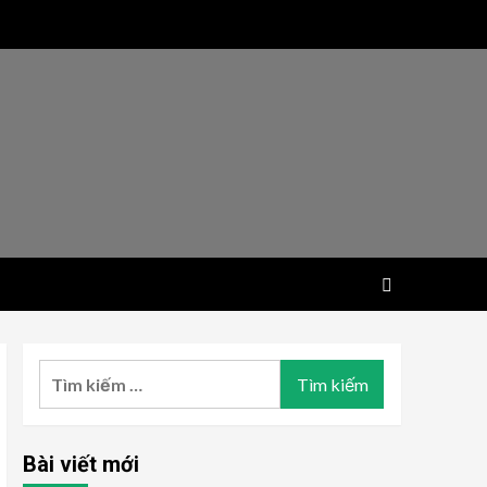
Tìm
kiếm
cho:
Bài viết mới