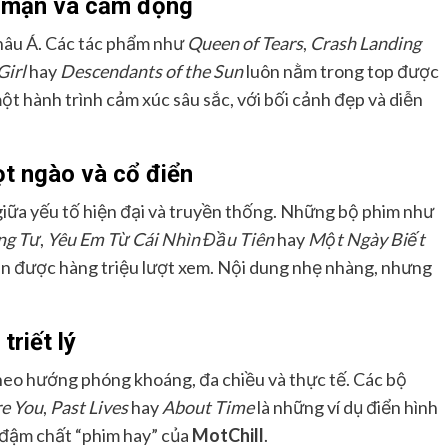
 mạn và cảm động
âu Á. Các tác phẩm như
Queen of Tears
,
Crash Landing
Girl
hay
Descendants of the Sun
luôn nằm trong top được
một hành trình cảm xúc sâu sắc, với bối cảnh đẹp và diễn
t ngào và cổ điển
giữa yếu tố hiện đại và truyền thống. Những bộ phim như
ng Tư
,
Yêu Em Từ Cái Nhìn Đầu Tiên
hay
Một Ngày Biết
 được hàng triệu lượt xem. Nội dung nhẹ nhàng, nhưng
riết lý
heo hướng phóng khoáng, đa chiều và thực tế. Các bộ
e You
,
Past Lives
hay
About Time
là những ví dụ điển hình
 đậm chất “phim hay” của
MotChill
.