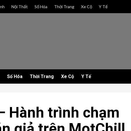
anh
Nội Thất
Số Hóa
Thời Trang
Xe Cộ
Y Tế
Số Hóa
Thời Trang
Xe Cộ
Y Tế
– Hành trình chạm
án giả trên MotChill