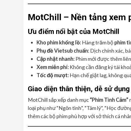
MotChill – Nền tảng xem 
Ưu điểm nổi bật của MotChill
Kho phim khổng lồ:
Hàng trăm bộ
phim t
Phụ đề Vietsub chuẩn:
Dịch chính xác, bá
Cập nhật nhanh:
Phim mới được thêm liên
Xem miễn phí:
Không cần đăng ký tài khoản
Tốc độ mượt:
Hạn chế giật lag, không quả
Giao diện thân thiện, dễ sử dụng
MotChill sắp xếp danh mục
“Phim Tình Cảm”
r
loại phụ như “Ngôn tình”, “Tâm lý”, “Học đườ
thêm các bộ phim phù hợp với sở thích cá nhâ