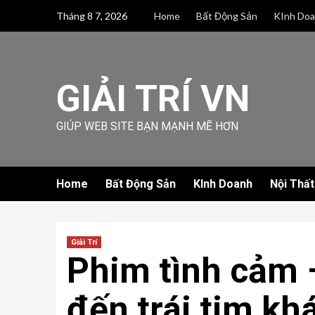
Skip
Tháng 8 7, 2026
Home
Bất Động Sản
KInh Do
to
content
GIẢI TRÍ VN
GIÚP WEB SITE BẠN MẠNH MẼ HƠN
Home
Bất Động Sản
KInh Doanh
Nội Thất
Giải Trí
Phim tình cảm 
đến trái tim kh