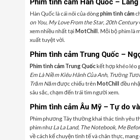
Phim tình cảm Hàn Quốc – Lãng
Hàn Quốc là cái nôi của dòng
phim tình cảm
ch
on You
,
My Love From the Star
,
20th Century 
xem nhiều nhất tại
MotChill
. Mỗi bộ phim là 
xuất tuyệt vời.
Phim tình cảm Trung Quốc – Ngọ
Phim tình cảm Trung Quốc
kết hợp khéo léo 
Em Là Niềm Kiêu Hãnh Của Anh
,
Trường Tươ
Trăm Năm
được chiếu trên
MotChill
đều nhận
sâu sắc, chạm đến trái tim người xem.
Phim tình cảm Âu Mỹ – Tự do và t
Phim phương Tây thường khai thác tình yêu t
phim như
La La Land
,
The Notebook
,
Me Befor
về cách kể chuyện tinh tế và chân thực, mang