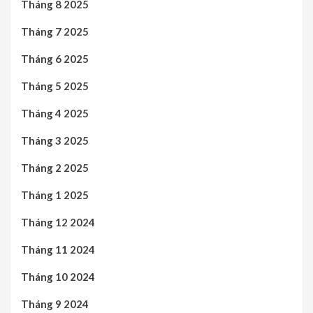
Tháng 8 2025
Tháng 7 2025
Tháng 6 2025
Tháng 5 2025
Tháng 4 2025
Tháng 3 2025
Tháng 2 2025
Tháng 1 2025
Tháng 12 2024
Tháng 11 2024
Tháng 10 2024
Tháng 9 2024