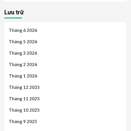
Lưu trữ
Tháng 6 2026
Tháng 5 2026
Tháng 3 2026
Tháng 2 2026
Tháng 1 2026
Tháng 12 2025
Tháng 11 2025
Tháng 10 2025
Tháng 9 2025