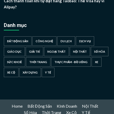
Cách thanh toán khi tự đặt hàng Taobao: Thẻ Visa hay ví
Alipay?
Danh mục
BẤT ĐỘNG SẢN
CÔNG NGHỆ
DU LỊCH
DỊCH VỤ
GIÁO DỤC
GIẢI TRÍ
NGOẠI THẤT
NỘI THẤT
SỐ HÓA
SỨC KHOẺ
THỜI TRANG
THỰC PHẨM - ĐỒ UỐNG
XE
XE CỘ
XÂY DỰNG
Y TẾ
Home
Bất Động Sản
KInh Doanh
Nội Thất
Số Hóa
Thời Trang
Xe Cộ
Y Tế