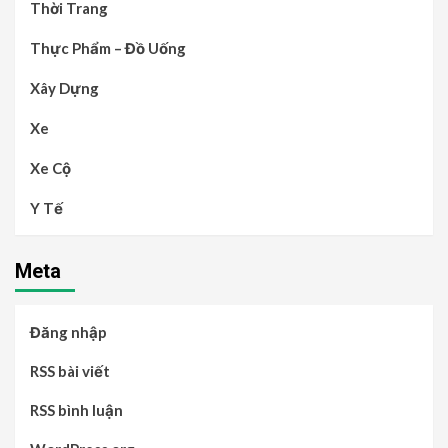
Thời Trang
Thực Phẩm – Đồ Uống
Xây Dựng
Xe
Xe Cộ
Y Tế
Meta
Đăng nhập
RSS bài viết
RSS bình luận