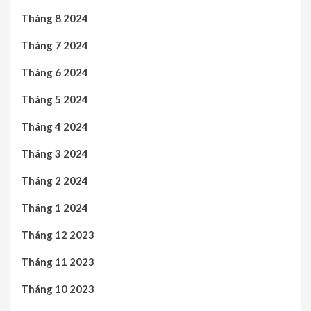
Tháng 8 2024
Tháng 7 2024
Tháng 6 2024
Tháng 5 2024
Tháng 4 2024
Tháng 3 2024
Tháng 2 2024
Tháng 1 2024
Tháng 12 2023
Tháng 11 2023
Tháng 10 2023