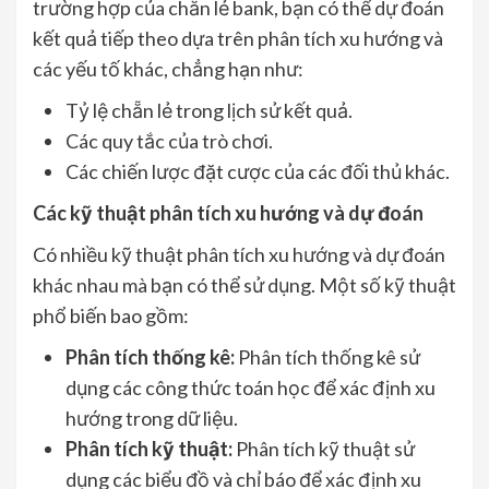
trường hợp của chẵn lẻ bank, bạn có thể dự đoán
kết quả tiếp theo dựa trên phân tích xu hướng và
các yếu tố khác, chẳng hạn như:
Tỷ lệ chẵn lẻ trong lịch sử kết quả.
Các quy tắc của trò chơi.
Các chiến lược đặt cược của các đối thủ khác.
Các kỹ thuật phân tích xu hướng và dự đoán
Có nhiều kỹ thuật phân tích xu hướng và dự đoán
khác nhau mà bạn có thể sử dụng. Một số kỹ thuật
phổ biến bao gồm:
Phân tích thống kê:
Phân tích thống kê sử
dụng các công thức toán học để xác định xu
hướng trong dữ liệu.
Phân tích kỹ thuật:
Phân tích kỹ thuật sử
dụng các biểu đồ và chỉ báo để xác định xu