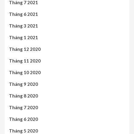
Tháng 7 2021
Tháng 6 2021
Tháng 3 2021
Tháng 1 2021
Tháng 12 2020
Tháng 11 2020
Tháng 10 2020
Tháng 9 2020
Tháng 8 2020
Tháng 7 2020
Tháng 6 2020
Tháng 5 2020