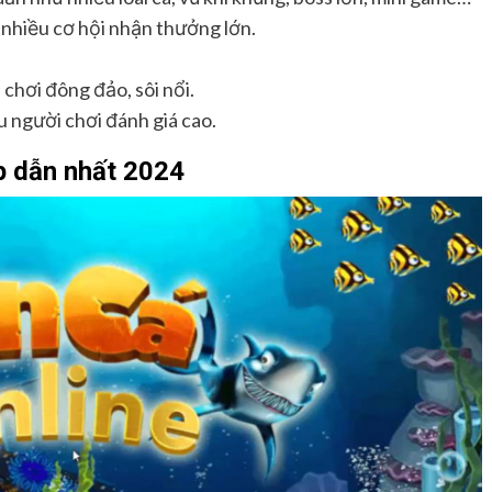
, nhiều cơ hội nhận thưởng lớn.
chơi đông đảo, sôi nổi.
 người chơi đánh giá cao.
p dẫn nhất 2024