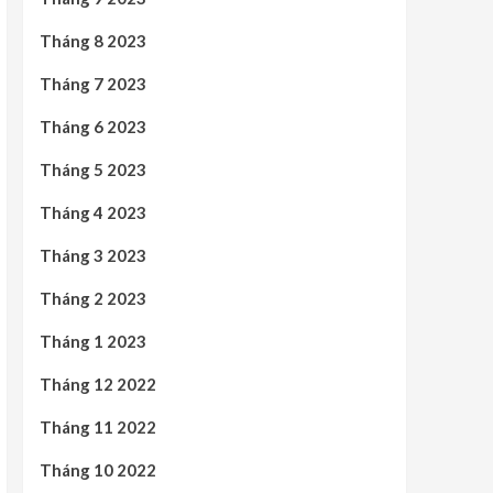
Tháng 8 2023
Tháng 7 2023
Tháng 6 2023
Tháng 5 2023
Tháng 4 2023
Tháng 3 2023
Tháng 2 2023
Tháng 1 2023
Tháng 12 2022
Tháng 11 2022
Tháng 10 2022