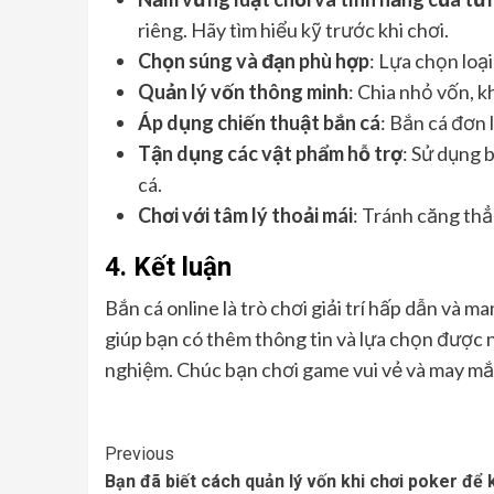
riêng. Hãy tìm hiểu kỹ trước khi chơi.
Chọn súng và đạn phù hợp
: Lựa chọn loạ
Quản lý vốn thông minh
: Chia nhỏ vốn, k
Áp dụng chiến thuật bắn cá
: Bắn cá đơn 
Tận dụng các vật phẩm hỗ trợ
: Sử dụng 
cá.
Chơi với tâm lý thoải mái
: Tránh căng thẳ
4. Kết luận
Bắn cá online là trò chơi giải trí hấp dẫn và 
giúp bạn có thêm thông tin và lựa chọn được 
nghiệm. Chúc bạn chơi game vui vẻ và may mắ
Continue
Previous
Bạn đã biết cách quản lý vốn khi chơi poker để
Reading