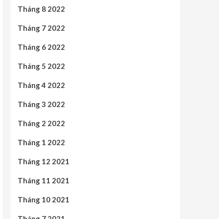
Tháng 8 2022
Tháng 7 2022
Tháng 6 2022
Tháng 5 2022
Tháng 4 2022
Tháng 3 2022
Tháng 2 2022
Tháng 1 2022
Tháng 12 2021
Tháng 11 2021
Tháng 10 2021
Tháng 7 2021