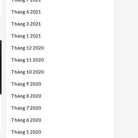
Tháng 6 2021
Tháng 3 2021
Tháng 1 2021
Tháng 12 2020
Tháng 11 2020
Tháng 10 2020
Tháng 9 2020
Tháng 8 2020
Tháng 7 2020
Tháng 6 2020
Tháng 5 2020