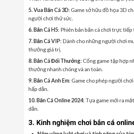
5. Vua Bắn Cá 3D
: Game sở hữu đồ họa 3D ch
người chơi thử sức.
6. Bắn Cá H5
: Phiên bản bắn cá chơi trực tiếp
7. Bắn Cá VIP
: Dành cho những người chơi mu
thưởng giá trị.
8. Bắn Cá Đổi Thưởng
: Cổng game tập hợp nh
thưởng nhanh chóng và an toàn.
9. Bắn Cá Anh Em
: Game cho phép người chơi k
hấp dẫn.
10. Bắn Cá Online 2024
: Tựa game mới ra mắt
dẫn.
3. Kinh nghiệm chơi bắn cá onlin
Nắm vững luật chơi và tính năng của t