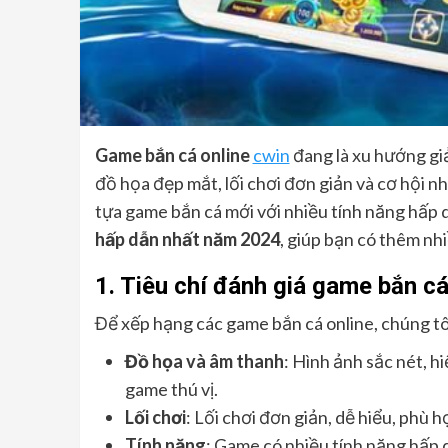
Game bắn cá online
cwin
đang là xu hướng giải
đồ họa đẹp mắt, lối chơi đơn giản và cơ hội 
tựa game bắn cá mới với nhiều tính năng hấp dẫ
hấp dẫn nhất năm 2024
, giúp bạn có thêm nhiề
1. Tiêu chí đánh giá game bắn cá
Để xếp hạng các game bắn cá online, chúng tôi
Đồ họa và âm thanh
: Hình ảnh sắc nét, h
game thú vị.
Lối chơi
: Lối chơi đơn giản, dễ hiểu, phù 
Tính năng
: Game có nhiều tính năng hấp d