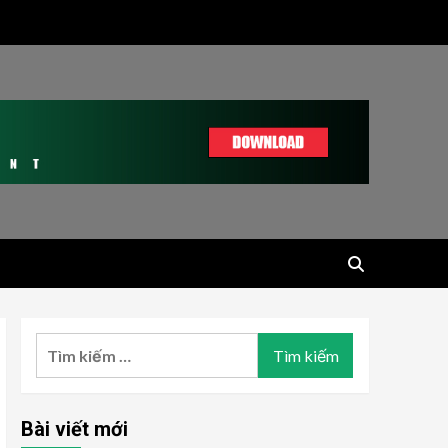
Tìm
kiếm
cho:
Bài viết mới