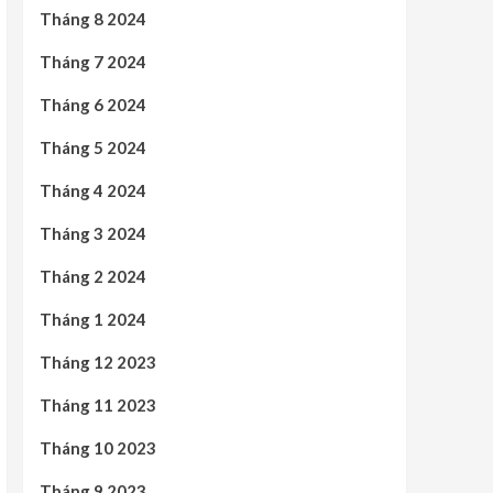
Tháng 8 2024
Tháng 7 2024
Tháng 6 2024
Tháng 5 2024
Tháng 4 2024
Tháng 3 2024
Tháng 2 2024
Tháng 1 2024
Tháng 12 2023
Tháng 11 2023
Tháng 10 2023
Tháng 9 2023