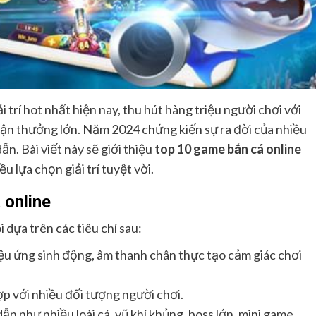
 trí hot nhất hiện nay, thu hút hàng triệu người chơi với
nhận thưởng lớn. Năm 2024 chứng kiến sự ra đời của nhiều
n. Bài viết này sẽ giới thiệu
top 10 game bắn cá online
u lựa chọn giải trí tuyệt vời.
 online
 dựa trên các tiêu chí sau:
iệu ứng sinh động, âm thanh chân thực tạo cảm giác chơi
hợp với nhiều đối tượng người chơi.
ẫn như nhiều loài cá, vũ khí khủng, boss lớn, mini game…