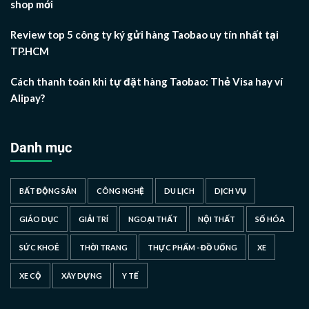
shop mới
Review top 5 công ty ký gửi hàng Taobao uy tín nhất tại
TP.HCM
Cách thanh toán khi tự đặt hàng Taobao: Thẻ Visa hay ví
Alipay?
Danh mục
BẤT ĐỘNG SẢN
CÔNG NGHỆ
DU LỊCH
DỊCH VỤ
GIÁO DỤC
GIẢI TRÍ
NGOẠI THẤT
NỘI THẤT
SỐ HÓA
SỨC KHOẺ
THỜI TRANG
THỰC PHẨM - ĐỒ UỐNG
XE
XE CỘ
XÂY DỰNG
Y TẾ