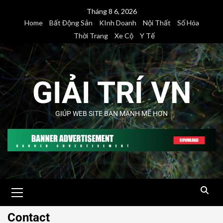
Tháng 8 6, 2026
Home
Bất Động Sản
KInh Doanh
Nội Thất
Số Hóa
Thời Trang
Xe Cộ
Y Tế
GIẢI TRÍ VN
GIÚP WEB SITE BẠN MẠNH MẼ HƠN
Contact