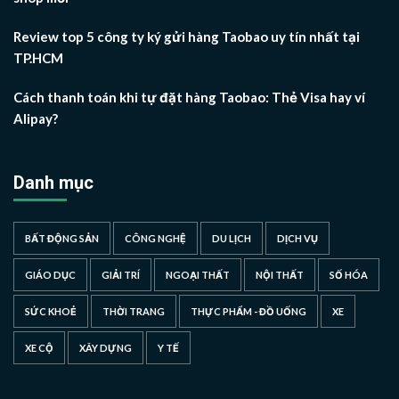
Review top 5 công ty ký gửi hàng Taobao uy tín nhất tại
TP.HCM
Cách thanh toán khi tự đặt hàng Taobao: Thẻ Visa hay ví
Alipay?
Danh mục
BẤT ĐỘNG SẢN
CÔNG NGHỆ
DU LỊCH
DỊCH VỤ
GIÁO DỤC
GIẢI TRÍ
NGOẠI THẤT
NỘI THẤT
SỐ HÓA
SỨC KHOẺ
THỜI TRANG
THỰC PHẨM - ĐỒ UỐNG
XE
XE CỘ
XÂY DỰNG
Y TẾ