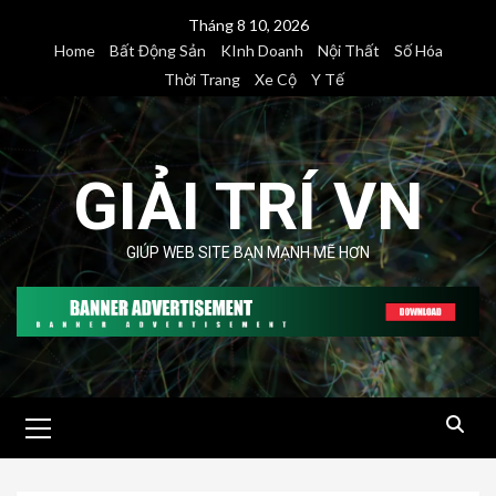
Skip
Tháng 8 10, 2026
to
Home
Bất Động Sản
KInh Doanh
Nội Thất
Số Hóa
content
Thời Trang
Xe Cộ
Y Tế
GIẢI TRÍ VN
GIÚP WEB SITE BẠN MẠNH MẼ HƠN
Primary
Menu