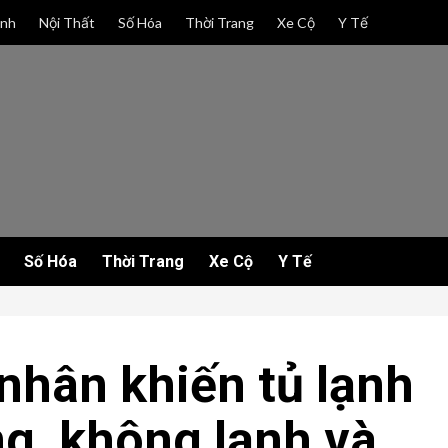
anh
Nội Thất
Số Hóa
Thời Trang
Xe Cộ
Y Tế
Số Hóa
Thời Trang
Xe Cộ
Y Tế
nhân khiến tủ lạnh
g, không lạnh và