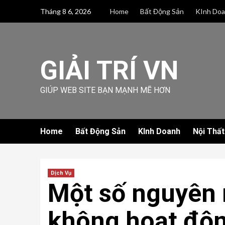
Skip
Tháng 8 6, 2026
Home
Bất Động Sản
KInh Do
to
content
GIẢI TRÍ VN
GIÚP WEB SITE BẠN MẠNH MẼ HƠN
Home
Bất Động Sản
KInh Doanh
Nội Thất
Dịch Vụ
Một số nguyên 
không hoạt độn