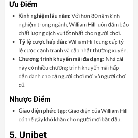
Ưu Điểm
Kinh nghiệm lâu năm
: Với hơn 80 năm kinh
nghiệm trong ngành, William Hill luôn đảm bảo
chất lượng dịch vụ tốt nhất cho người chơi.
Tỷ lệ cược hấp dẫn
: William Hill cung cấp tỷ
lệ cược cạnh tranh và cập nhật thường xuyên.
Chương trình khuyến mãi đa dạng
: Nhà cái
này có nhiều chương trình khuyến mãi hấp
dẫn dành cho cả người chơi mới và người chơi
cũ.
Nhược Điểm
Giao diện phức tạp
: Giao diện của William Hill
có thể gây khó khăn cho người mới bắt đầu.
5. Unibet