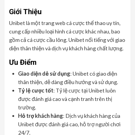
Giới Thiệu
Unibet là một trang web cá cược thể thao uy tín,
cung cấp nhiều loại hình cá cược khác nhau, bao
gồm cả cá cược cầu lông. Unibet nổi tiếng với giao
diện thân thiện và dịch vụ khách hàng chất lượng.
Ưu Điểm
Giao diện dễ sử dụng
: Unibet có giao diện
thân thiện, dễ dàng điều hướng và sử dụng.
Tỷ lệ cược tốt
: Tỷ lệ cược tại Unibet luôn
được đánh giá cao và cạnh tranh trên thị
trường.
Hỗ trợ khách hàng
: Dịch vụ khách hàng của
Unibet được đánh giá cao, hỗ trợ người chơi
24/7.