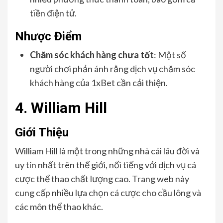
tiền điện tử.
Nhược Điểm
Chăm sóc khách hàng chưa tốt
: Một số
người chơi phản ánh rằng dịch vụ chăm sóc
khách hàng của 1xBet cần cải thiện.
4. William Hill
Giới Thiệu
William Hill là một trong những nhà cái lâu đời và
uy tín nhất trên thế giới, nổi tiếng với dịch vụ cá
cược thể thao chất lượng cao. Trang web này
cung cấp nhiều lựa chọn cá cược cho cầu lông và
các môn thể thao khác.