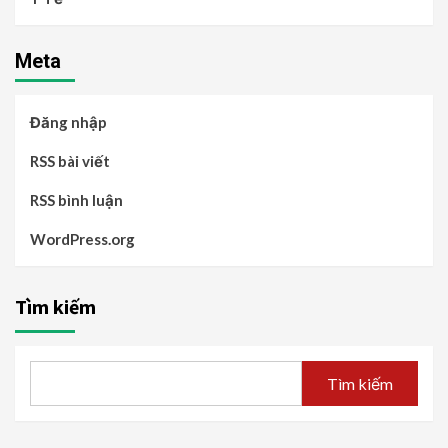
Meta
Đăng nhập
RSS bài viết
RSS bình luận
WordPress.org
Tìm kiếm
Tìm kiếm