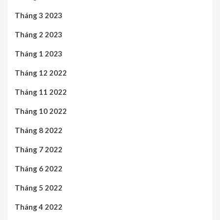
Tháng 3 2023
Tháng 2 2023
Tháng 1 2023
Tháng 12 2022
Tháng 11 2022
Tháng 10 2022
Tháng 8 2022
Tháng 7 2022
Tháng 6 2022
Tháng 5 2022
Tháng 4 2022