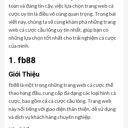
toàn và đáng tin cậy, việc lựa chọn trang web cá
cược uy tín là điều vô cùng quan trọng. Trong bài
viết này, chúng ta sẽ cùng khám phá những trang
web cá cược cầu lông uy tín nhất, giúp bạn có
những lựa chọn tốt nhất cho trải nghiệm cá cược
của mình.
1. fb88
Giới Thiệu
fb88 là một trong những trang web cá cược thể
thao hàng đầu, cung cấp đa dạng các loại hình cá
cược, bao gồm cả cá cược cầu lông. Trang web
này nổi tiếng với giao diện thân thiện, dễ sử dụng
và dịch vụ khách hàng chuyên nghiệp.