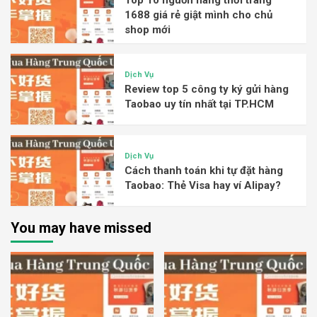
Top 10 nguồn hàng thời trang
1688 giá rẻ giật mình cho chủ
shop mới
Dịch Vụ
Review top 5 công ty ký gửi hàng
Taobao uy tín nhất tại TP.HCM
Dịch Vụ
Cách thanh toán khi tự đặt hàng
Taobao: Thẻ Visa hay ví Alipay?
You may have missed