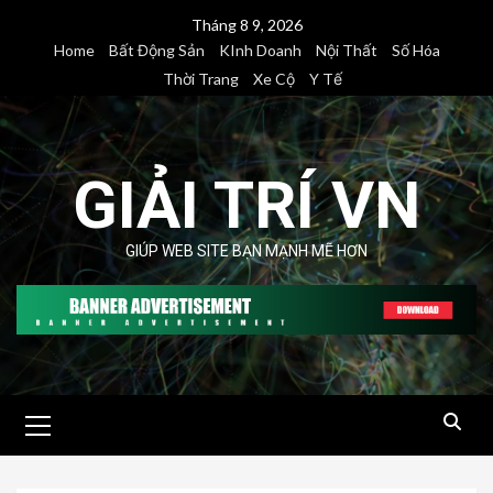
Skip
Tháng 8 9, 2026
to
Home
Bất Động Sản
KInh Doanh
Nội Thất
Số Hóa
content
Thời Trang
Xe Cộ
Y Tế
GIẢI TRÍ VN
GIÚP WEB SITE BẠN MẠNH MẼ HƠN
Primary
Menu