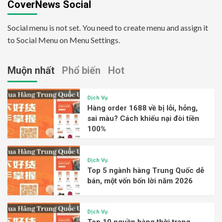
CoverNews Social
Social menu is not set. You need to create menu and assign it
to Social Menu on Menu Settings.
Muộn nhất
Phổ biến
Hot
Dịch Vụ
Hàng order 1688 về bị lỗi, hỏng,
sai màu? Cách khiếu nại đòi tiền
100%
Dịch Vụ
Top 5 ngành hàng Trung Quốc dễ
bán, một vốn bốn lời năm 2026
Dịch Vụ