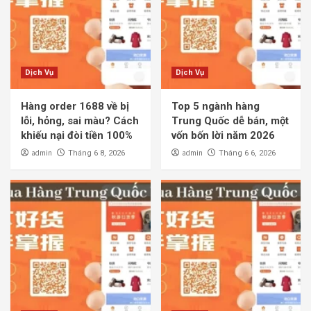
Dịch Vụ
Dịch Vụ
Hàng order 1688 về bị
Top 5 ngành hàng
lỗi, hỏng, sai màu? Cách
Trung Quốc dễ bán, một
khiếu nại đòi tiền 100%
vốn bốn lời năm 2026
admin
admin
Tháng 6 8, 2026
Tháng 6 6, 2026