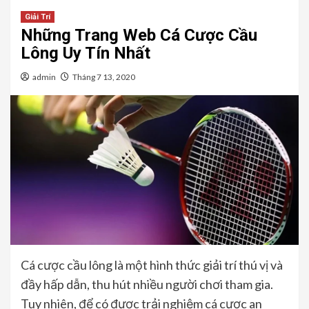
Giải Trí
Những Trang Web Cá Cược Cầu
Lông Uy Tín Nhất
admin
Tháng 7 13, 2020
Cá cược cầu lông là một hình thức giải trí thú vị và
đầy hấp dẫn, thu hút nhiều người chơi tham gia.
Tuy nhiên, để có được trải nghiệm cá cược an