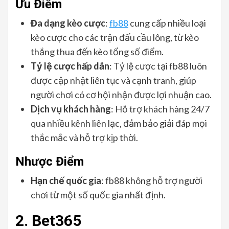
Ưu Điểm
Đa dạng kèo cược
:
fb88
cung cấp nhiều loại
kèo cược cho các trận đấu cầu lông, từ kèo
thắng thua đến kèo tổng số điểm.
Tỷ lệ cược hấp dẫn
: Tỷ lệ cược tại fb88 luôn
được cập nhật liên tục và cạnh tranh, giúp
người chơi có cơ hội nhận được lợi nhuận cao.
Dịch vụ khách hàng
: Hỗ trợ khách hàng 24/7
qua nhiều kênh liên lạc, đảm bảo giải đáp mọi
thắc mắc và hỗ trợ kịp thời.
Nhược Điểm
Hạn chế quốc gia
: fb88 không hỗ trợ người
chơi từ một số quốc gia nhất định.
2. Bet365