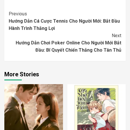
Continue
Previous
Hướng Dẫn Cá Cược Tennis Cho Người Mới: Bắt Đầu
Reading
Hành Trình Thắng Lợi
Next
Hướng Dẫn Chơi Poker Online Cho Người Mới Bắt
Đầu: Bí Quyết Chiến Thắng Cho Tân Thủ
More Stories