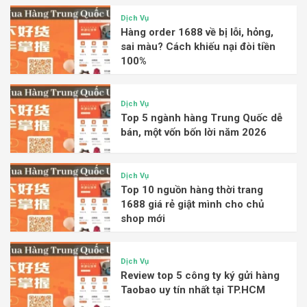
Dịch Vụ
Hàng order 1688 về bị lỗi, hỏng,
sai màu? Cách khiếu nại đòi tiền
100%
Dịch Vụ
Top 5 ngành hàng Trung Quốc dễ
bán, một vốn bốn lời năm 2026
Dịch Vụ
Top 10 nguồn hàng thời trang
1688 giá rẻ giật mình cho chủ
shop mới
Dịch Vụ
Review top 5 công ty ký gửi hàng
Taobao uy tín nhất tại TP.HCM