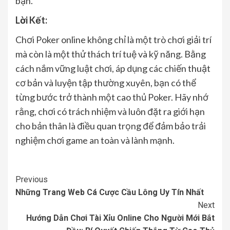
bạn.
Lời Kết:
Chơi Poker online không chỉ là một trò chơi giải trí
mà còn là một thử thách trí tuệ và kỹ năng. Bằng
cách nắm vững luật chơi, áp dụng các chiến thuật
cơ bản và luyện tập thường xuyên, bạn có thể
từng bước trở thành một cao thủ Poker. Hãy nhớ
rằng, chơi có trách nhiệm và luôn đặt ra giới hạn
cho bản thân là điều quan trọng để đảm bảo trải
nghiệm chơi game an toàn và lành mạnh.
Continue
Previous
Những Trang Web Cá Cược Cầu Lông Uy Tín Nhất
Reading
Next
Hướng Dẫn Chơi Tài Xỉu Online Cho Người Mới Bắt