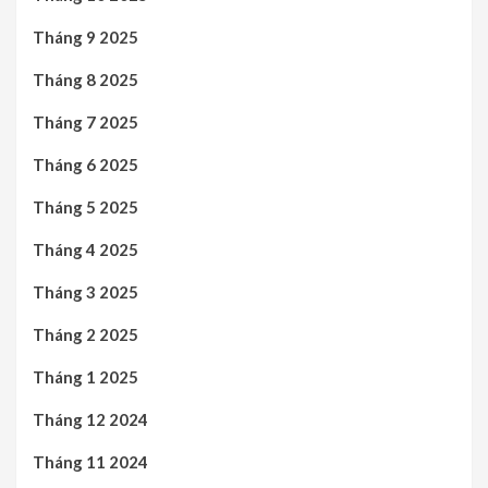
Tháng 9 2025
Tháng 8 2025
Tháng 7 2025
Tháng 6 2025
Tháng 5 2025
Tháng 4 2025
Tháng 3 2025
Tháng 2 2025
Tháng 1 2025
Tháng 12 2024
Tháng 11 2024