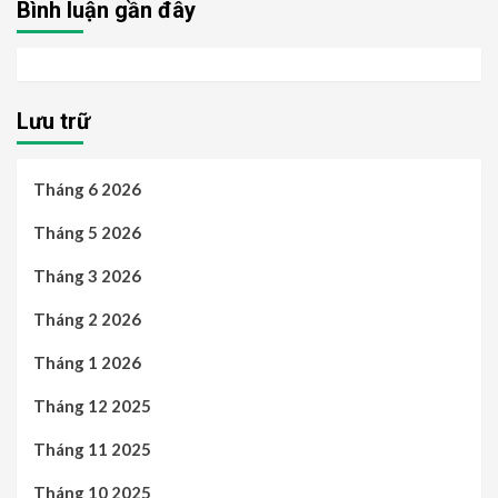
Bình luận gần đây
Lưu trữ
Tháng 6 2026
Tháng 5 2026
Tháng 3 2026
Tháng 2 2026
Tháng 1 2026
Tháng 12 2025
Tháng 11 2025
Tháng 10 2025