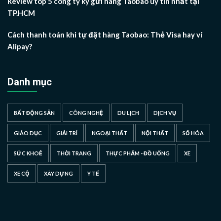
Review top 5 công ty ký gửi hàng Taobao uy tín nhất tại
TP.HCM
Cách thanh toán khi tự đặt hàng Taobao: Thẻ Visa hay ví
Alipay?
Danh mục
BẤT ĐỘNG SẢN
CÔNG NGHỆ
DU LỊCH
DỊCH VỤ
GIÁO DỤC
GIẢI TRÍ
NGOẠI THẤT
NỘI THẤT
SỐ HÓA
SỨC KHOẺ
THỜI TRANG
THỰC PHẨM - ĐỒ UỐNG
XE
XE CỘ
XÂY DỰNG
Y TẾ