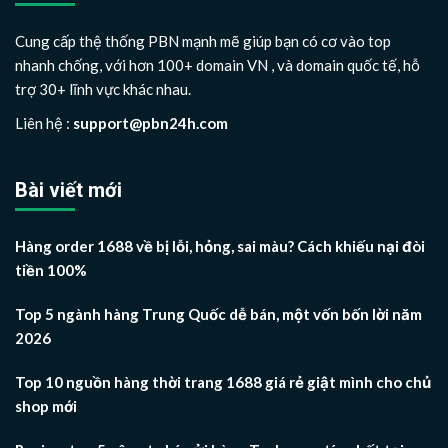
Cung cấp thệ thống PBN mạnh mẽ giúp bạn có cơ vào top
nhanh chống, với hơn 100+ domain VN , và domain quốc tế, hỗ
trợ 30+ lĩnh vực khác nhau.
Liên hệ :
support@pbn24h.com
Bài viết mới
Hàng order 1688 về bị lỗi, hỏng, sai màu? Cách khiếu nại đòi
tiền 100%
Top 5 ngành hàng Trung Quốc dễ bán, một vốn bốn lời năm
2026
Top 10 nguồn hàng thời trang 1688 giá rẻ giật mình cho chủ
shop mới