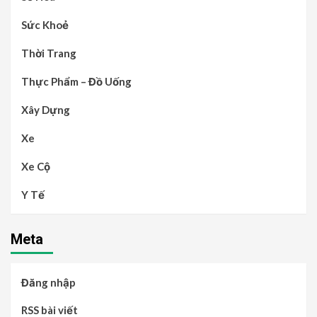
Sức Khoẻ
Thời Trang
Thực Phẩm – Đồ Uống
Xây Dựng
Xe
Xe Cộ
Y Tế
Meta
Đăng nhập
RSS bài viết