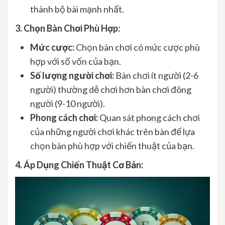
thành bộ bài mạnh nhất.
3. Chọn Bàn Chơi Phù Hợp:
Mức cược:
Chọn bàn chơi có mức cược phù
hợp với số vốn của bạn.
Số lượng người chơi:
Bàn chơi ít người (2-6
người) thường dễ chơi hơn bàn chơi đông
người (9-10 người).
Phong cách chơi:
Quan sát phong cách chơi
của những người chơi khác trên bàn để lựa
chọn bàn phù hợp với chiến thuật của bạn.
4. Áp Dụng Chiến Thuật Cơ Bản: