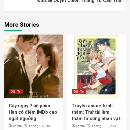
Đầu: Bí Quyết Chiến Thắng Từ Cao Thủ
More Stories
Giải Trí
Giải Trí
Cày ngay 7 bộ phim
Truyện anime trinh
Hàn có điểm IMDb cao
thám: Thử tài làm
ngất ngưởng
thám tử cùng nhân vật.
admin
admin
Tháng 5 5, 2026
Tháng 1 15, 2026