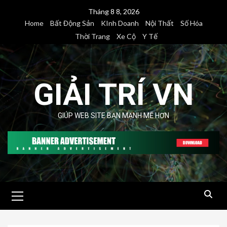
Skip
Tháng 8 8, 2026
to
Home
Bất Động Sản
KInh Doanh
Nội Thất
Số Hóa
content
Thời Trang
Xe Cộ
Y Tế
GIẢI TRÍ VN
GIÚP WEB SITE BẠN MẠNH MẼ HƠN
Primary
Menu