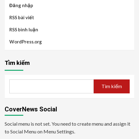
Đăng nhập
RSS bài viết
RSS bình luận
WordPress.org
Tìm kiếm
Tìm kiếm
CoverNews Social
Social menu is not set. You need to create menu and assign it
to Social Menu on Menu Settings.