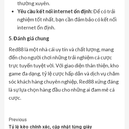
thường xuyên.
Yêu cầu kết nối internet ổn định:
Để có trải
nghiệm tốt nhất, bạn cần đảm bảo có kết nối
internet ổn định.
5. Đánh giá chung
Red88 là một nhà cái uy tín và chất lượng, mang
đến cho người chơi những trải nghiệm cá cược
trực tuyến tuyệt vời. Với giao diện thân thiện, kho
game đa dạng, tỷ lệ cược hấp dẫn và dịch vụ chăm
sóc khách hàng chuyên nghiệp, Red88 xứng đáng
là sự lựa chọn hàng đầu cho những ai đam mê cá
cược.
Continue
Previous
Tỷ lệ kèo chính xác, cập nhật từng giây