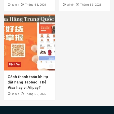
admin
admin
Tháng 6 5, 2026
Tháng 6 3, 2026
Dịch Vụ
Cách thanh toán khi tự
đặt hàng Taobao: Thẻ
Visa hay ví Alipay?
admin
Tháng 6 2, 2026