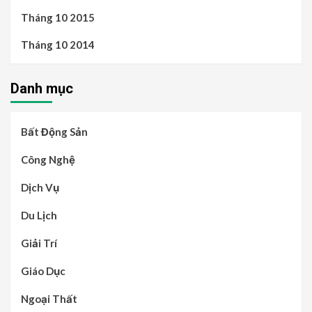
Tháng 10 2015
Tháng 10 2014
Danh mục
Bất Động Sản
Công Nghệ
Dịch Vụ
Du Lịch
Giải Trí
Giáo Dục
Ngoại Thất