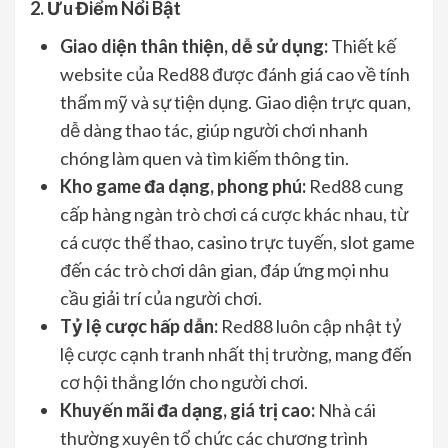
2. Ưu Điểm Nổi Bật
Giao diện thân thiện, dễ sử dụng:
Thiết kế
website của Red88 được đánh giá cao về tính
thẩm mỹ và sự tiện dụng. Giao diện trực quan,
dễ dàng thao tác, giúp người chơi nhanh
chóng làm quen và tìm kiếm thông tin.
Kho game đa dạng, phong phú:
Red88 cung
cấp hàng ngàn trò chơi cá cược khác nhau, từ
cá cược thể thao, casino trực tuyến, slot game
đến các trò chơi dân gian, đáp ứng mọi nhu
cầu giải trí của người chơi.
Tỷ lệ cược hấp dẫn:
Red88 luôn cập nhật tỷ
lệ cược cạnh tranh nhất thị trường, mang đến
cơ hội thắng lớn cho người chơi.
Khuyến mãi đa dạng, giá trị cao:
Nhà cái
thường xuyên tổ chức các chương trình