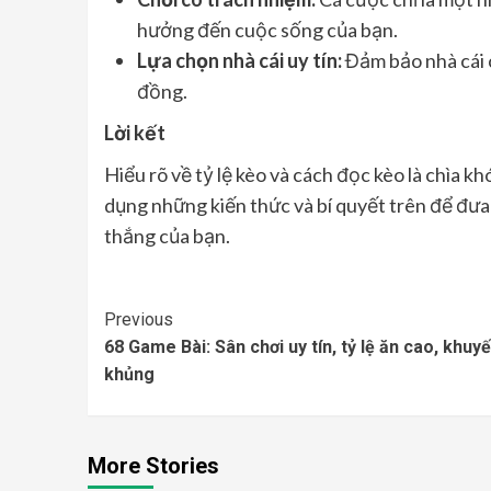
hưởng đến cuộc sống của bạn.
Lựa chọn nhà cái uy tín:
Đảm bảo nhà cái 
đồng.
Lời kết
Hiểu rõ về tỷ lệ kèo và cách đọc kèo là chìa 
dụng những kiến thức và bí quyết trên để đưa
thắng của bạn.
Continue
Previous
68 Game Bài: Sân chơi uy tín, tỷ lệ ăn cao, khuy
Reading
khủng
More Stories