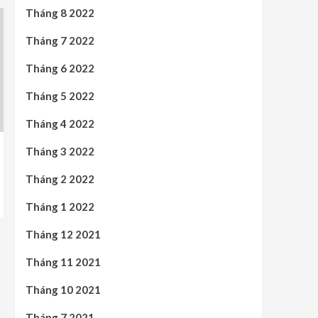
Tháng 8 2022
Tháng 7 2022
Tháng 6 2022
Tháng 5 2022
Tháng 4 2022
Tháng 3 2022
Tháng 2 2022
Tháng 1 2022
Tháng 12 2021
Tháng 11 2021
Tháng 10 2021
Tháng 7 2021