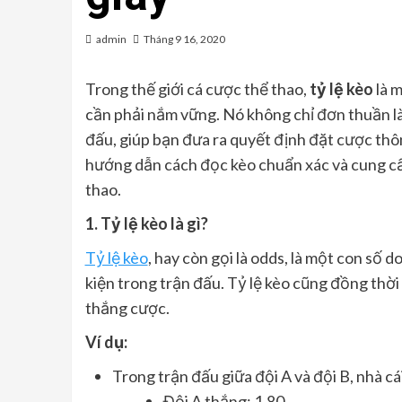
admin
Tháng 9 16, 2020
Trong thế giới cá cược thể thao,
tỷ lệ kèo
là 
cần phải nắm vững. Nó không chỉ đơn thuần là 
đấu, giúp bạn đưa ra quyết định đặt cược thông 
hướng dẫn cách đọc kèo chuẩn xác và cung cấ
thao.
1. Tỷ lệ kèo là gì?
Tỷ lệ kèo
, hay còn gọi là odds, là một con số d
kiện trong trận đấu. Tỷ lệ kèo cũng đồng thờ
thắng cược.
Ví dụ:
Trong trận đấu giữa đội A và đội B, nhà cái
Đội A thắng: 1.80