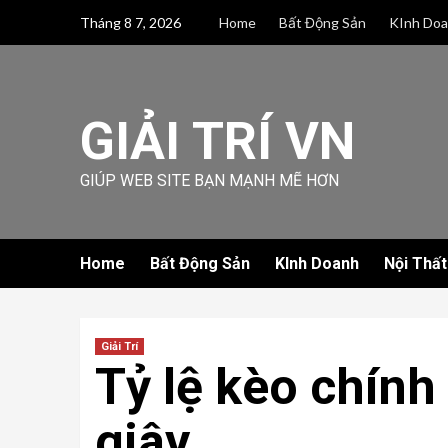
Skip
Tháng 8 7, 2026
Home
Bất Động Sản
KInh Do
to
content
GIẢI TRÍ VN
GIÚP WEB SITE BẠN MẠNH MẼ HƠN
Home
Bất Động Sản
KInh Doanh
Nội Thất
Giải Trí
Tỷ lệ kèo chính
giây