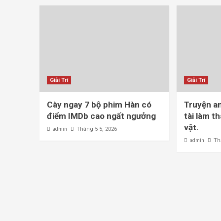
Giải Trí
Giải Trí
Cày ngay 7 bộ phim Hàn có
Truyện a
điểm IMDb cao ngất ngưởng
tài làm t
vật.
admin
Tháng 5 5, 2026
admin
Th