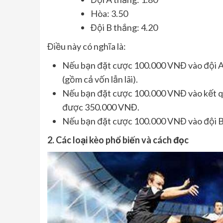
Hòa: 3.50
Đội B thắng: 4.20
Điều này có nghĩa là:
Nếu bạn đặt cược 100.000 VNĐ vào đội A
(gồm cả vốn lẫn lãi).
Nếu bạn đặt cược 100.000 VNĐ vào kết quả
được 350.000 VNĐ.
Nếu bạn đặt cược 100.000 VNĐ vào đội B
2. Các loại kèo phổ biến và cách đọc